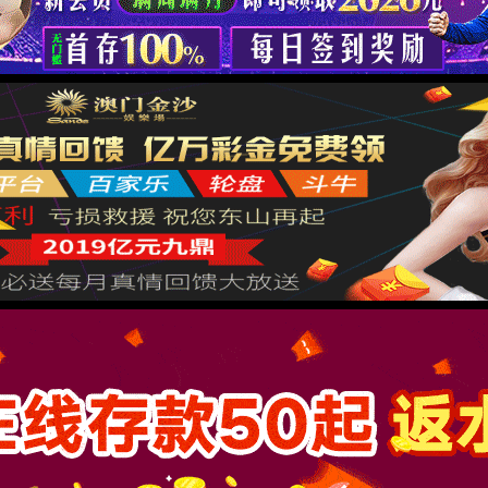
Yaxin—1260 叶绿素仪
叶绿素仪利用叶绿素的的光学特性来对叶片所
状况，叶片光合能力，环境影响程度等进行调