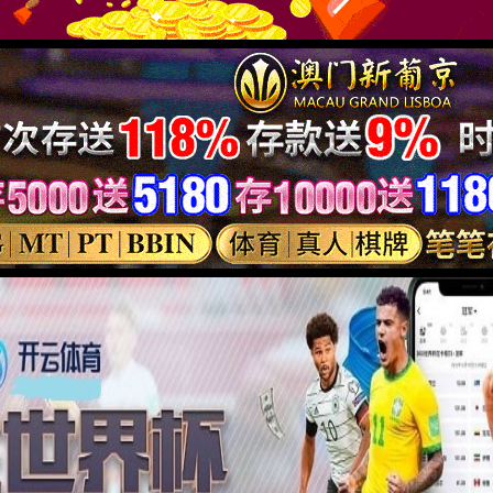
更新时间：
2025-09-25
厂商性质：
查看详细介绍
共 1 条记录，当前 1 / 1 页 首页 上一页 下一页 末