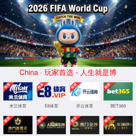
云顶yd7610线路检测(Macau)股份有
限公司-Official website
产品分类